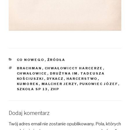
KATEGORIE
CO NOWEGO
,
ŹRÓDŁA
TAGI
BRACHMAN
,
CHWAŁOWICCY HARCERZE
,
CHWAŁOWICE
,
DRUŻYNA IM. TADEUSZA
KOŚCIUSZKI
,
DYKACZ
,
HARCERSTWO
,
KUMOREK
,
MALCHER JERZY
,
PUKOWIEC JÓZEF
,
SZKOŁA SP 13
,
ZHP
Dodaj komentarz
Twój adres email nie zostanie opublikowany.
Pola, których