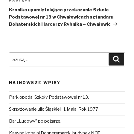
NASTĘPNY
Następny
wpis
Kronika upamiętniająca przekazanie Szkole
Podstawowej nr 13 w Chwałowicach sztandaru
Bohaterskich Harcerzy Rybnika – Chwałowic
Szukaj:
Szuka
NAJNOWSZE WPISY
Park opodal Szkoły Podstawowej nr 13.
Skrzyżowanie ulic Śląskiej i 1 Maja. Rok 1977
Bar „Ludowy” po pożarze.
Kasyno kopalni Donnersmarck, budynek NOT.