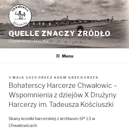
Przejdź
do
treści
QUELLE ZNACZY ŹRÓDŁO
Chwałowice – Historia
Menu
OPUBLIKOWANE
3 MAJA 2020
PRZEZ
ADAM GRZEGORZEK
W
Bohaterscy Harcerze Chwałowic –
Wspomnienia z dziejów X Drużyny
Harcerzy im. Tadeusza Kościuszki
Skany kroniki harcerskiej z archiwum SP 13 w
Chwałowicach.