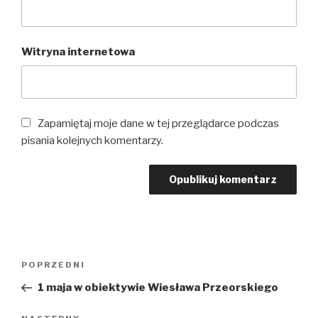
Witryna internetowa
Zapamiętaj moje dane w tej przeglądarce podczas
pisania kolejnych komentarzy.
Zobacz
POPRZEDNI
Poprzedni
wpisy
wpis
1 maja w obiektywie Wiesława Przeorskiego