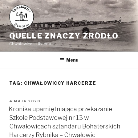
Przejdź
do
treści
QUELLE ZNACZY ŹRÓDŁO
Chwałowice – Historia
Menu
TAG: CHWAŁOWICCY HARCERZE
OPUBLIKOWANE
4 MAJA 2020
W
Kronika upamiętniająca przekazanie
Szkole Podstawowej nr 13 w
Chwałowicach sztandaru Bohaterskich
Harcerzy Rybnika – Chwałowic