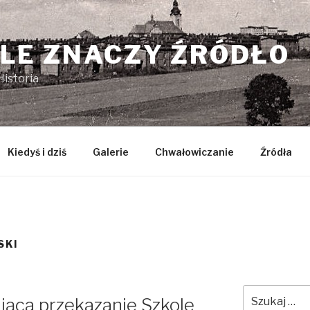
LE ZNACZY ŹRÓDŁO
istoria
Kiedyś i dziś
Galerie
Chwałowiczanie
Źródła
SKI
Szukaj:
jąca przekazanie Szkole