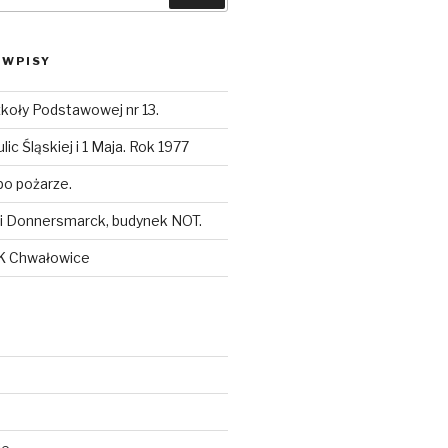
 WPISY
koły Podstawowej nr 13.
ic Śląskiej i 1 Maja. Rok 1977
po pożarze.
i Donnersmarck, budynek NOT.
K Chwałowice