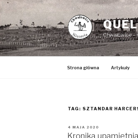
Przejdź
do
treści
QUEL
Chwałowice – H
Strona główna
Artykuły
TAG: SZTANDAR HARCER
OPUBLIKOWANE
4 MAJA 2020
W
Kronika upamiętnia