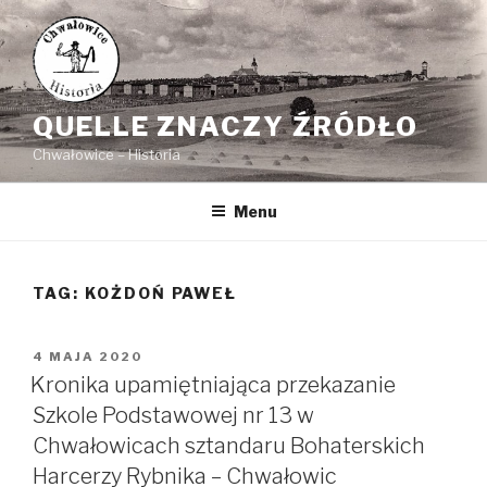
Przejdź
do
treści
QUELLE ZNACZY ŹRÓDŁO
Chwałowice – Historia
Menu
TAG: KOŻDOŃ PAWEŁ
OPUBLIKOWANE
4 MAJA 2020
W
Kronika upamiętniająca przekazanie
Szkole Podstawowej nr 13 w
Chwałowicach sztandaru Bohaterskich
Harcerzy Rybnika – Chwałowic